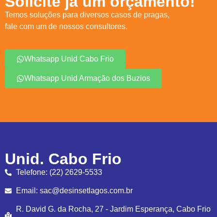
Solicite já um orçamento!
Temos soluções para diversos casos de pragas,
fale com um de nossos consultores.
Whatsapp Unid Cabo Frio
Whatsapp Unid Armação dos Buzios
Unid. Cabo Frio
Telefone: (22) 2629-5533
Email: sac@desinsetlagos.com.br
R. David G. da Rocha, 27 - Jardim Esperança, Cabo Frio